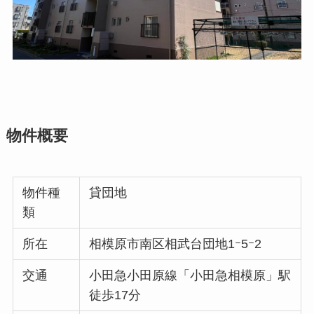
物件概要
物件種
貸団地
類
所在
相模原市南区相武台団地1ｰ5ｰ2
交通
小田急小田原線「小田急相模原」駅
徒歩17分