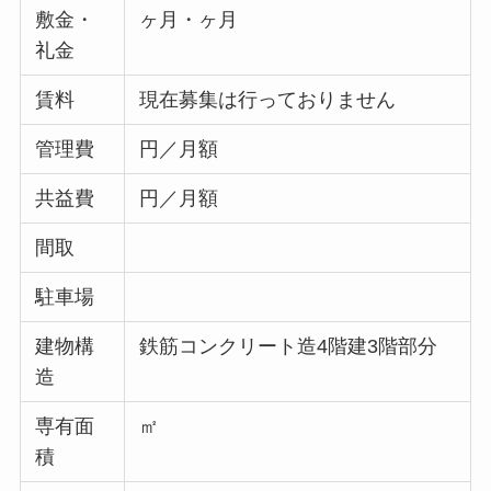
敷金・
ヶ月・ヶ月
礼金
賃料
現在募集は行っておりません
管理費
円／月額
共益費
円／月額
間取
駐車場
建物構
鉄筋コンクリート造4階建3階部分
造
専有面
㎡
積