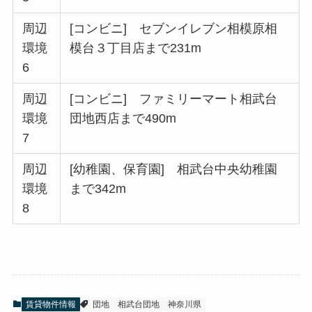
周辺
[コンビニ] セブンイレブン相模原相
環境
模台３丁目店まで231m
6
周辺
[コンビニ] ファミリーマート相武台
環境
団地西店まで490m
7
周辺
[幼稚園、保育園] 相武台中央幼稚園
環境
まで342m
8
賃貸物件情報
団地
相武台団地
神奈川県