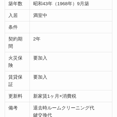
築年数
昭和43年（1968年）9月築
入居
満室中
条件
契約期
2年
間
火災保
要加入
険
賃貸保
要加入
証
更新料
新家賃1ヶ月×消費税
備考
退去時ルームクリーニング代
鍵交換代