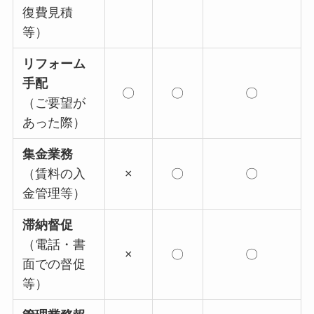
復費見積
等）
リフォーム
手配
〇
〇
〇
（ご要望が
あった際）
集金業務
（賃料の入
×
〇
〇
金管理等）
滞納督促
（電話・書
×
〇
〇
面での督促
等）