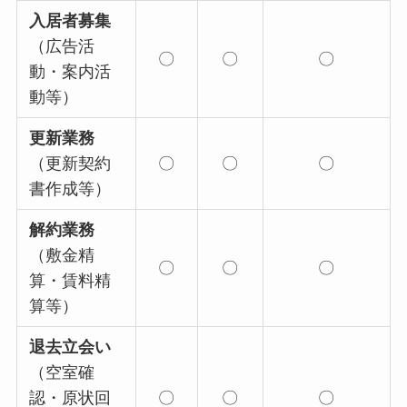
入居者募集
（広告活
〇
〇
〇
動・案内活
動等）
更新業務
（更新契約
〇
〇
〇
書作成等）
解約業務
（敷金精
〇
〇
〇
算・賃料精
算等）
退去立会い
（空室確
認・原状回
〇
〇
〇