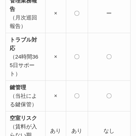
管理業務報
告
×
〇
ー
（月次巡回
報告）
トラブル対
応
（24時間36
×
〇
〇
5日サポー
ト）
鍵管理
（当社によ
×
〇
〇
る鍵保管）
空室リスク
（賃料が入
あり
あり
なし
らない期