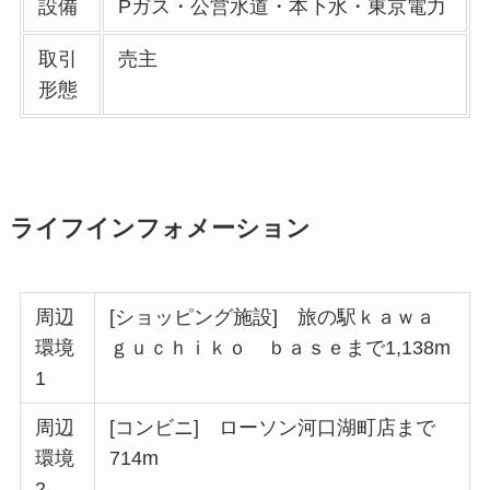
設備
Pガス・公営水道・本下水・東京電力
取引
売主
形態
ライフインフォメーション
周辺
[ショッピング施設] 旅の駅ｋａｗａ
環境
ｇｕｃｈｉｋｏ ｂａｓｅまで1,138m
1
周辺
[コンビニ] ローソン河口湖町店まで
環境
714m
2