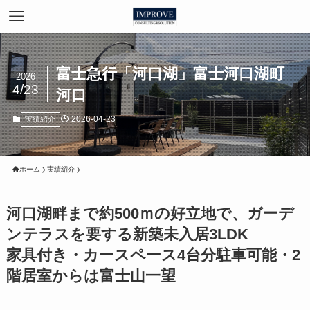
富士急行「河口湖」富士河口湖町
2026
4/23
河口
2026-04-23
実績紹介
ホーム
実績紹介
河口湖畔まで約500ｍの好立地で、ガーデ
ンテラスを要する新築未入居3LDK
家具付き・カースペース4台分駐車可能・2
階居室からは富士山一望