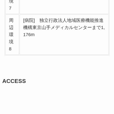
境
7
周
[病院] 独立行政法人地域医療機能推進
辺
機構東京山手メディカルセンターまで1,
環
176m
境
8
ACCESS