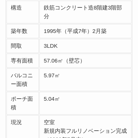
構造
鉄筋コンクリート造8階建3階部
分
築年数
1995年（平成7年）2月築
間取
3LDK
専有面積
57.06㎡（壁芯）
バルコニ
5.97㎡
ー面積
ポーチ面
5.04㎡
積
現況
空室
新規内装フルリノベーション完成