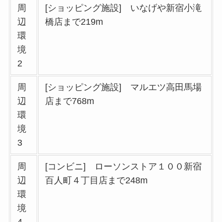
周
[ショッピング施設] いなげや新宿小滝
辺
橋店まで219m
環
境
2
周
[ショッピング施設] マルエツ高田馬場
辺
店まで768m
環
境
3
周
[コンビニ] ローソンストア１００新宿
辺
百人町４丁目店まで248m
環
境
4