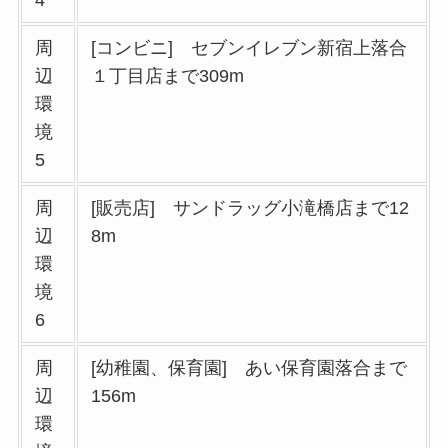
周
[コンビニ] セブンイレブン新宿上落合
辺
１丁目店まで309m
環
境
5
周
[販売店] サンドラッグ小滝橋店まで12
辺
8m
環
境
6
周
[幼稚園、保育園] あい保育園落合まで
辺
156m
環