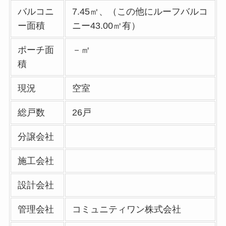
バルコニ
7.45㎡、（この他にルーフバルコ
ー面積
ニー43.00㎡有）
ポーチ面
－㎡
積
現況
空室
総戸数
26戸
分譲会社
施工会社
設計会社
管理会社
コミュニティワン株式会社